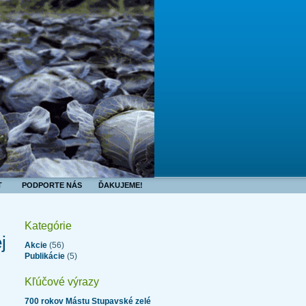
T
PODPORTE NÁS
ĎAKUJEME!
Kategórie
j
Akcie
(56)
Publikácie
(5)
u
Kľúčové výrazy
700 rokov Mástu
Stupavské zelé