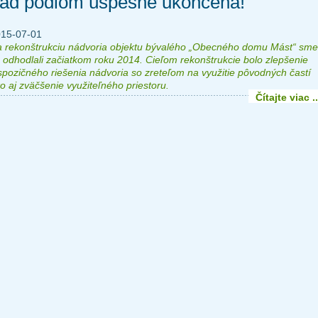
ad pódiom úspešne ukončená!
15-07-01
 rekonštrukciu nádvoria objektu bývalého „Obecného domu Mást“ sme
 odhodlali začiatkom roku 2014. Cieľom rekonštrukcie bolo zlepšenie
spozičného riešenia nádvoria so zreteľom na využitie pôvodných častí
o aj zväčšenie využiteľného priestoru.
Čítajte viac ..