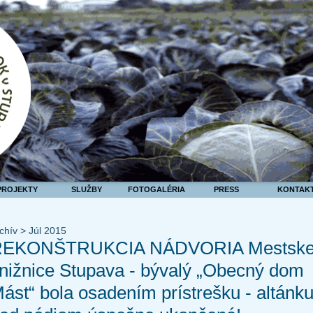
PROJEKTY
SLUŽBY
FOTOGALÉRIA
PRESS
KONTAK
chív > Júl 2015
REKONŠTRUKCIA NÁDVORIA Mestske
nižnice Stupava - bývalý „Obecný dom
ást“ bola osadením prístrešku - altánk