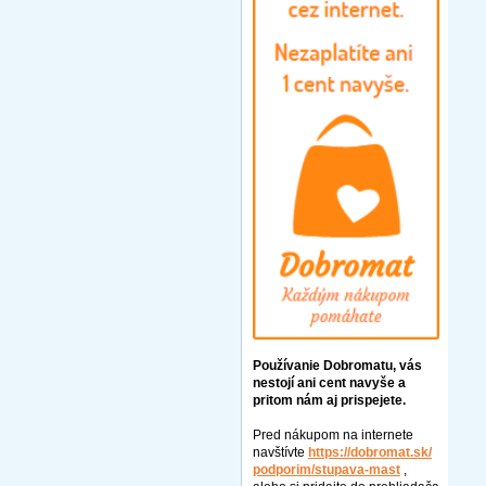
Používanie Dobromatu, vás
nestojí ani cent navyše a
pritom nám aj prispejete.
Pred nákupom na internete
navštívte
https://dobromat.sk/
podporim/stupava-mast
,