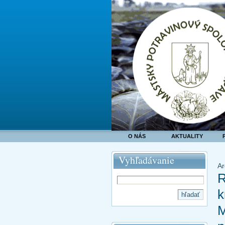
O NÁS
AKTUALITY
Vyhľadávanie
Ar
k
M