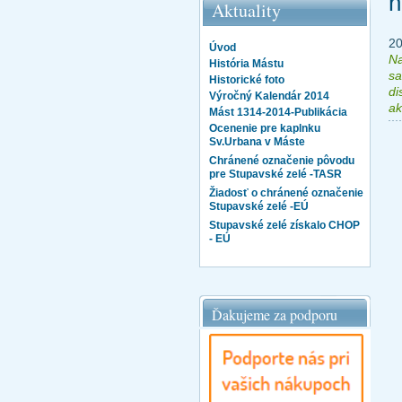
n
Aktuality
20
Úvod
Na
História Mástu
sa
Historické foto
di
Výročný Kalendár 2014
ak
Mást 1314-2014-Publikácia
Ocenenie pre kaplnku
Sv.Urbana v Máste
Chránené označenie pôvodu
pre Stupavské zelé -TASR
Žiadosť o chránené označenie
Stupavské zelé -EÚ
Stupavské zelé získalo CHOP
- EÚ
Ďakujeme za podporu